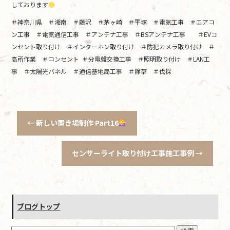
しております
＃神奈川県 ＃湘南 ＃藤沢 ＃茅ヶ崎 ＃平塚 ＃電気工事 ＃エアコ
ン工事 ＃電気通信工事 ＃アンテナ工事 ＃BSアンテナ工事 ＃EVコ
ンセント取り付け ＃インターホン取り付け ＃防犯カメラ取り付け ＃
高所作業 ＃コンセント ＃分電盤交換工事 ＃照明取り付け ＃LAN工
事 ＃太陽光パネル ＃通信基地局工事 ＃除草 ＃伐採
←
新しい置き場制作 Part16‍
センサーライト取り付け工事施工事例
→
ブログトップ