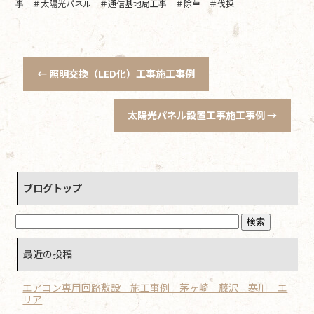
事 ＃太陽光パネル ＃通信基地局工事 ＃除草 ＃伐採
←
照明交換（LED化）工事施工事例
太陽光パネル設置工事施工事例
→
ブログトップ
最近の投稿
エアコン専用回路敷設 施工事例 茅ヶ崎 藤沢 寒川 エ
リア