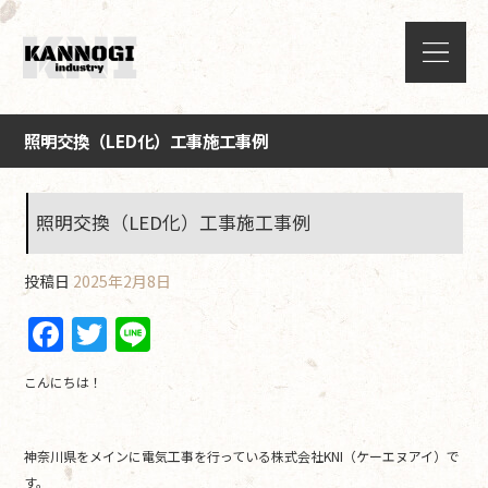
照明交換（LED化）工事施工事例
照明交換（LED化）工事施工事例
投稿日
2025年2月8日
F
T
Li
a
w
n
こんにちは！
c
itt
e
e
er
神奈川県をメインに電気工事を行っている株式会社KNI（ケーエヌアイ）で
b
す。