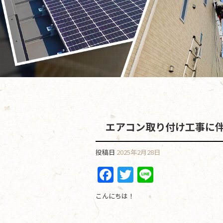
エアコン取り付け工事に
投稿日
2025年2月28日
F
T
Li
a
w
n
こんにちは！
c
itt
e
e
er