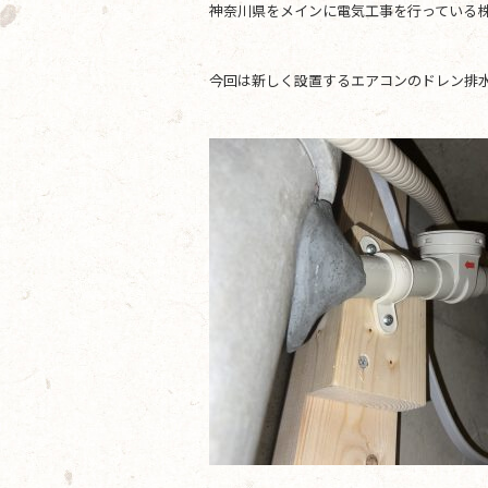
神奈川県をメインに電気工事を行っている株
b
o
今回は新しく設置するエアコンのドレン排
o
k