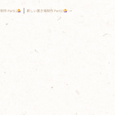
 Part12
新しい置き場制作 Part13
→