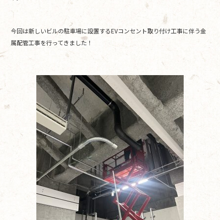
o
o
今回は新しいビルの駐車場に設置するEVコンセント取り付け工事に伴う金
k
属配管工事を行ってきました！