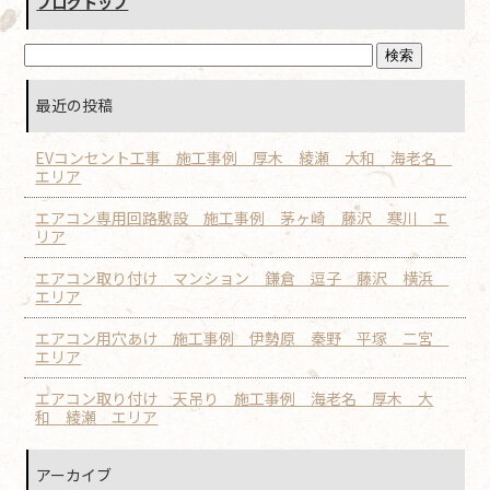
ブログトップ
最近の投稿
EVコンセント工事 施工事例 厚木 綾瀬 大和 海老名
エリア
エアコン専用回路敷設 施工事例 茅ヶ崎 藤沢 寒川 エ
リア
エアコン取り付け マンション 鎌倉 逗子 藤沢 横浜
エリア
エアコン用穴あけ 施工事例 伊勢原 秦野 平塚 二宮
エリア
エアコン取り付け 天吊り 施工事例 海老名 厚木 大
和 綾瀬 エリア
アーカイブ