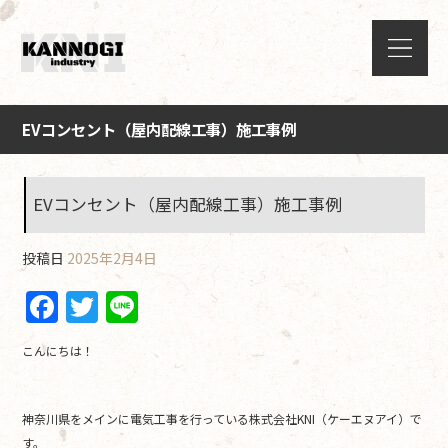
EVコンセント（屋内配線工事）施工事例
EVコンセント（屋内配線工事）施工事例
投稿日
2025年2月4日
F
T
Li
a
w
n
こんにちは！
c
itt
e
e
er
神奈川県をメインに電気工事を行っている株式会社KNI（ケーエヌアイ）で
b
す。