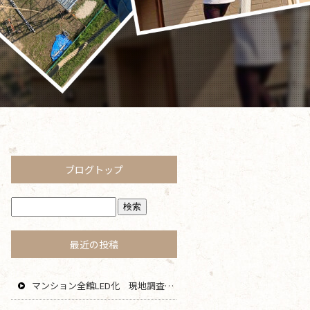
ブログトップ
最近の投稿
マンション全館LED化 現地調査 藤沢 茅ヶ崎 平塚 寒川 エリア