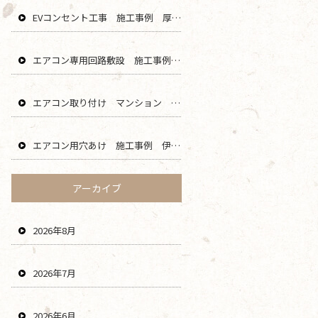
EVコンセント工事 施工事例 厚木 綾瀬 大和 海老名 エリア
エアコン専用回路敷設 施工事例 茅ヶ崎 藤沢 寒川 エリア
エアコン取り付け マンション 鎌倉 逗子 藤沢 横浜 エリア
エアコン用穴あけ 施工事例 伊勢原 秦野 平塚 二宮 エリア
アーカイブ
2026年8月
2026年7月
2026年6月