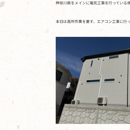
神奈川県をメインに電気工事を行っている株
b
o
本日は高所作業を要す、エアコン工事に行
o
k