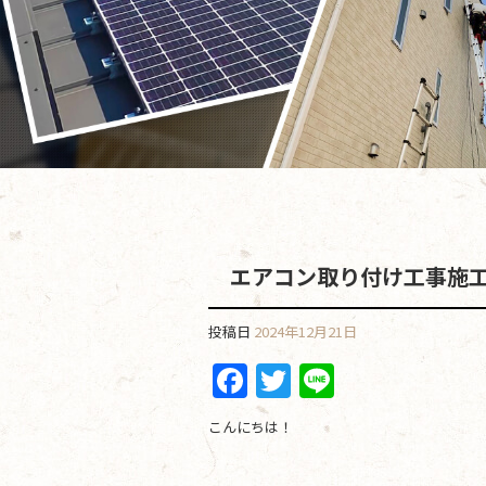
エアコン取り付け工事施
投稿日
2024年12月21日
F
T
Li
a
w
n
こんにちは！
c
itt
e
e
er