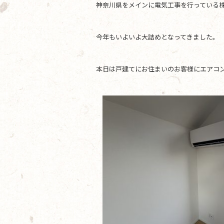
神奈川県をメインに電気工事を行っている株
b
o
今年もいよいよ大詰めとなってきました。
o
k
本日は戸建てにお住まいのお客様にエアコ