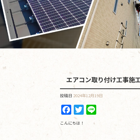
エアコン取り付け工事施
投稿日
2024年12月19日
F
T
Li
a
w
n
こんにちは！
c
itt
e
e
er