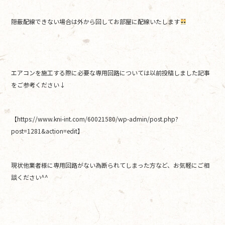
隠蔽配線できない場合は外から回してお部屋に配線いたします
エアコンを施工する際に必要な専用回路については以前投稿しました記事
をご参考ください↓
【https://www.kni-int.com/60021580/wp-admin/post.php?
post=1281&action=edit】
現状他業者様に専用回路がない為断られてしまった方など、お気軽にご相
談ください^^