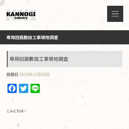
専用回路敷設工事現地調査
専用回路敷設工事現地調査
投稿日
2024年11月28日
F
T
Li
a
w
n
c
itt
e
こんにちは！
e
er
b