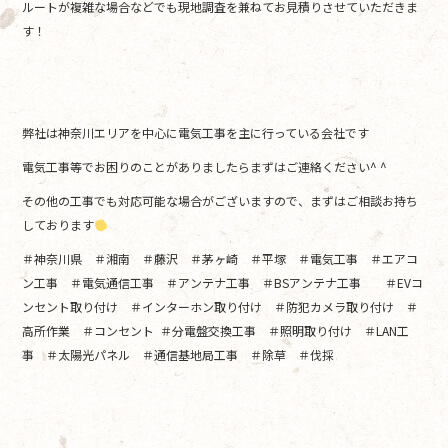
ルートが複雑な場合などでも現地調査を兼ねてお見積りさせていただきま
す！
弊社は神奈川エリアを中心に電気工事を主に行っている会社です
電気工事等でお困りのことがありましたらまずはご連絡ください^ ^
その他の工事でも対応可能な場合がございますので、まずはご相談お持ち
しております
＃神奈川県 ＃湘南 ＃藤沢 ＃茅ヶ崎 ＃平塚 ＃電気工事 ＃エアコ
ン工事 ＃電気通信工事 ＃アンテナ工事 ＃BSアンテナ工事 ＃EVコ
ンセント取り付け ＃インターホン取り付け ＃防犯カメラ取り付け ＃
高所作業 ＃コンセント ＃分電盤交換工事 ＃照明取り付け ＃LAN工
事 ＃太陽光パネル ＃通信基地局工事 ＃除草 ＃伐採