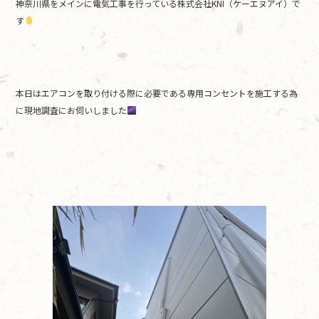
神奈川県をメインに電気工事を行っている株式会社KNI（ケーエヌアイ）で
o
す
o
k
本日はエアコンを取り付ける際に必要である専用コンセントを施工する為
に現地調査にお伺いしました