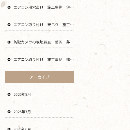
エアコン用穴あけ 施工事例 伊勢原 秦野 平塚 二宮 エリア
エアコン取り付け 天吊り 施工事例 海老名 厚木 大和 綾瀬 エリア
防犯カメラの現地調査 藤沢 茅ヶ崎 平塚 寒川 エリア
エアコン取り付け 施工事例 鎌倉 横浜 葉山 逗子 川崎 エリア
アーカイブ
2026年8月
2026年7月
2026年6月