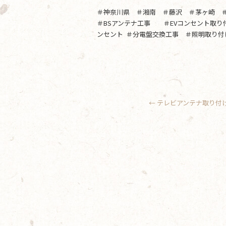
＃神奈川県 ＃湘南 ＃藤沢 ＃茅ヶ崎 
＃BSアンテナ工事 ＃EVコンセント取
ンセント ＃分電盤交換工事 ＃照明取り付
←
テレビアンテナ取り付