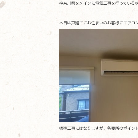
神奈川県をメインに電気工事を行っている株
b
o
本日は戸建てにお住まいのお客様にエアコ
o
k
標準工事にはなりますが、各要所のポイン