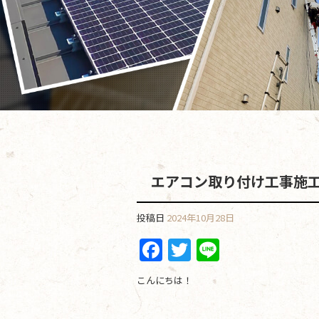
エアコン取り付け工事施
投稿日
2024年10月28日
F
T
Li
a
w
n
こんにちは！
c
itt
e
e
er