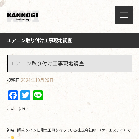
エアコン取り付け工事現地調査
エアコン取り付け工事現地調査
投稿日
2024年10月26日
F
T
Li
a
w
n
こんにちは！
c
itt
e
e
er
神奈川県をメインに電気工事を行っている株式会社KNI（ケーエヌアイ）で
b
す