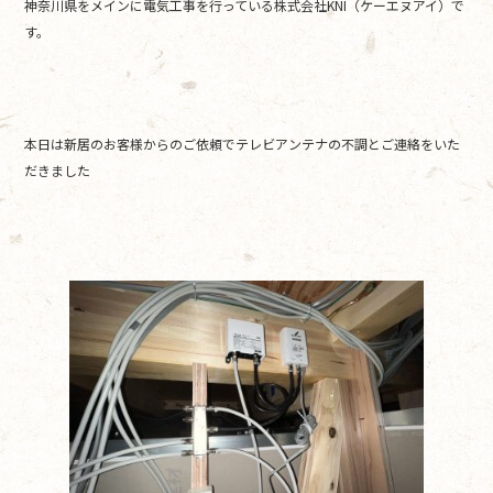
神奈川県をメインに電気工事を行っている株式会社KNI（ケーエヌアイ）で
o
す。
o
k
本日は新居のお客様からのご依頼でテレビアンテナの不調とご連絡をいた
だきました