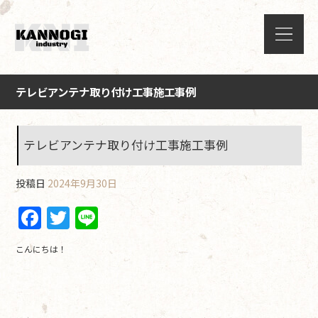
テレビアンテナ取り付け工事施工事例
テレビアンテナ取り付け工事施工事例
投稿日
2024年9月30日
F
T
Li
a
w
n
こんにちは！
c
itt
e
e
er
b