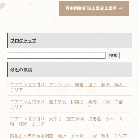
専用回路新設工事施工事例
→
ブログトップ
最近の投稿
エアコン取り付け マンション 鎌倉 逗子 藤沢 横浜
エリア
エアコン用穴あけ 施工事例 伊勢原 秦野 平塚 二宮
エリア
エアコン取り付け 天吊り 施工事例 海老名 厚木 大
和 綾瀬 エリア
防犯カメラの現地調査 藤沢 茅ヶ崎 平塚 寒川 エリア