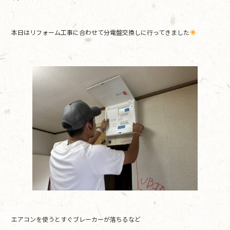
o
o
本日はリフォーム工事に合わせて分電盤交換しに行ってきました
k
エアコンを使うとすぐブレーカーが落ちるなど