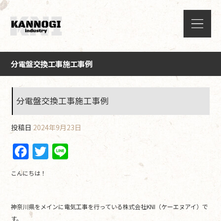
分電盤交換工事施工事例
分電盤交換工事施工事例
投稿日
2024年9月23日
F
T
Li
a
w
n
こんにちは！
c
itt
e
e
er
神奈川県をメインに電気工事を行っている株式会社KNI（ケーエヌアイ）で
b
す。