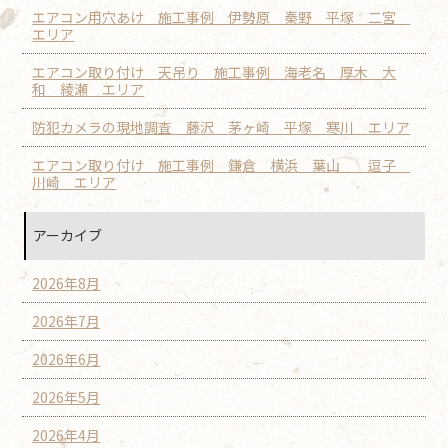
エアコン用穴あけ 施工事例 伊勢原 秦野 平塚 二宮
エリア
エアコン取り付け 天吊り 施工事例 海老名 厚木 大
和 綾瀬 エリア
防犯カメラの現地調査 藤沢 茅ヶ崎 平塚 寒川 エリア
エアコン取り付け 施工事例 鎌倉 横浜 葉山 逗子
川崎 エリア
アーカイブ
2026年8月
2026年7月
2026年6月
2026年5月
2026年4月