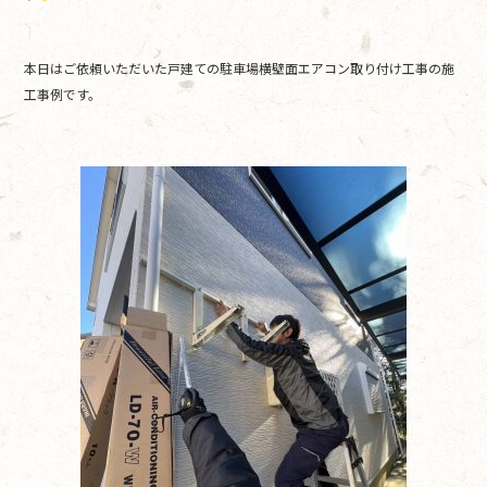
o
o
本日はご依頼いただいた戸建ての駐車場横壁面エアコン取り付け工事の施
k
工事例です。