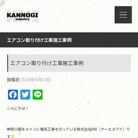
エアコン取り付け工事施工事例
エアコン取り付け工事施工事例
投稿日
2024年9月13日
F
T
Li
a
w
n
こんにちは！
c
itt
e
e
er
神奈川県をメインに電気工事を行っている株式会社KNI（ケーエヌアイ）で
b
す