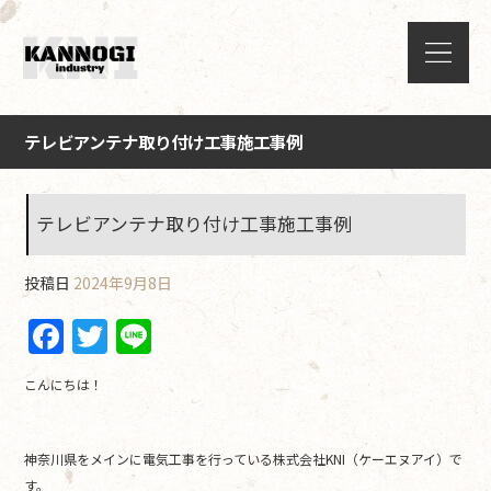
テレビアンテナ取り付け工事施工事例
テレビアンテナ取り付け工事施工事例
投稿日
2024年9月8日
F
T
Li
a
w
n
こんにちは！
c
itt
e
e
er
神奈川県をメインに電気工事を行っている株式会社KNI（ケーエヌアイ）で
b
す。