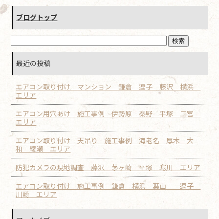
ブログトップ
最近の投稿
エアコン取り付け マンション 鎌倉 逗子 藤沢 横浜
エリア
エアコン用穴あけ 施工事例 伊勢原 秦野 平塚 二宮
エリア
エアコン取り付け 天吊り 施工事例 海老名 厚木 大
和 綾瀬 エリア
防犯カメラの現地調査 藤沢 茅ヶ崎 平塚 寒川 エリア
エアコン取り付け 施工事例 鎌倉 横浜 葉山 逗子
川崎 エリア