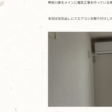
神奈川県をメインに電気工事を行っている株
b
o
本日は左右出しにてエアコンを取り付けした
o
k