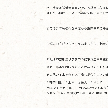
室内機設置希望位置面の壁から垂直に位置
外側の雨樋などによる外部状況的に穴あけ
その場合でも様々な角度から設置位置の提
お悩みの方がいらっしゃいましたらご相談
弊社は神奈川エリアを中心に電気工事を主
電気工事等でお困りのことがありましたらま
その他の工事でも対応可能な場合がござい
＃神奈川県 ＃湘南 ＃藤沢 ＃茅ヶ崎 
＃BSアンテナ工事 ＃EVコンセント取
ンセント ＃分電盤交換工事 ＃照明取り付