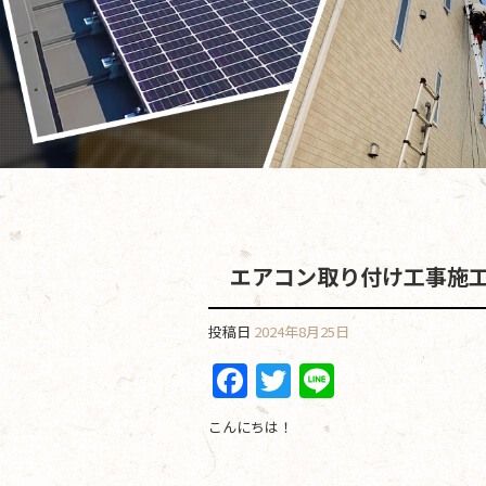
エアコン取り付け工事施
投稿日
2024年8月25日
F
T
Li
a
w
n
こんにちは！
c
itt
e
e
er