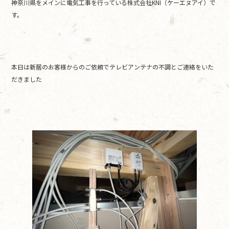
神奈川県をメインに電気工事を行っている株式会社KNI（ケーエヌアイ）で
o
す。
o
k
本日は新居のお客様からのご依頼でテレビアンテナの不調とご連絡をいた
だきました