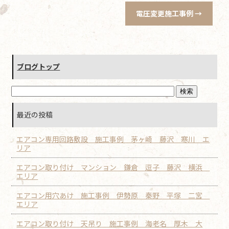
電圧変更施工事例
→
ブログトップ
最近の投稿
エアコン専用回路敷設 施工事例 茅ヶ崎 藤沢 寒川 エ
リア
エアコン取り付け マンション 鎌倉 逗子 藤沢 横浜
エリア
エアコン用穴あけ 施工事例 伊勢原 秦野 平塚 二宮
エリア
エアコン取り付け 天吊り 施工事例 海老名 厚木 大