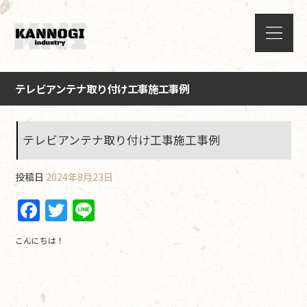
テレビアンテナ取り付け工事施工事例
テレビアンテナ取り付け工事施工事例
投稿日
2024年8月23日
F
T
Li
a
w
n
こんにちは！
c
itt
e
e
er
b