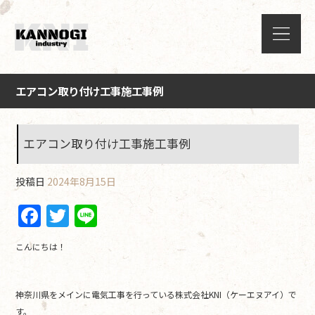
エアコン取り付け工事施工事例
エアコン取り付け工事施工事例
投稿日
2024年8月15日
F
T
Li
a
w
n
こんにちは！
c
itt
e
e
er
神奈川県をメインに電気工事を行っている株式会社KNI（ケーエヌアイ）で
b
す。