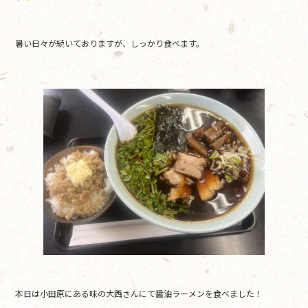
o
o
暑い日々が続いておりますが、しっかり食べます。
k
本日は小田原にある味の大西さんにて醤油ラーメンを食べました！