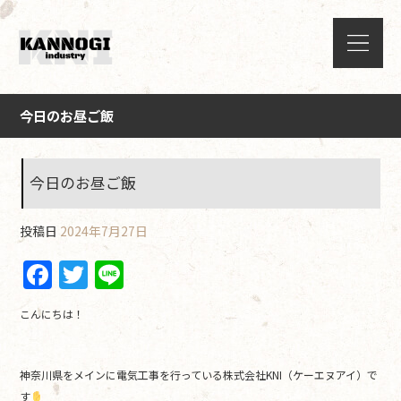
今日のお昼ご飯
今日のお昼ご飯
投稿日
2024年7月27日
F
T
Li
a
w
n
こんにちは！
c
itt
e
e
er
神奈川県をメインに電気工事を行っている株式会社KNI（ケーエヌアイ）で
b
す