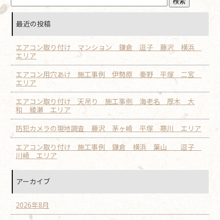
最近の投稿
エアコン取り付け マンション 鎌倉 逗子 藤沢 横浜
エリア
エアコン用穴あけ 施工事例 伊勢原 秦野 平塚 二宮
エリア
エアコン取り付け 天吊り 施工事例 海老名 厚木 大
和 綾瀬 エリア
防犯カメラの現地調査 藤沢 茅ヶ崎 平塚 寒川 エリア
エアコン取り付け 施工事例 鎌倉 横浜 葉山 逗子
川崎 エリア
アーカイブ
2026年8月