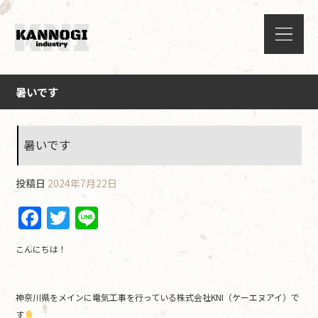
暑いです
暑いです
投稿日
2024年7月22日
F
T
Li
a
w
n
こんにちは！
c
itt
e
e
er
神奈川県をメインに電気工事を行っている株式会社KNI（ケーエヌアイ）で
b
す