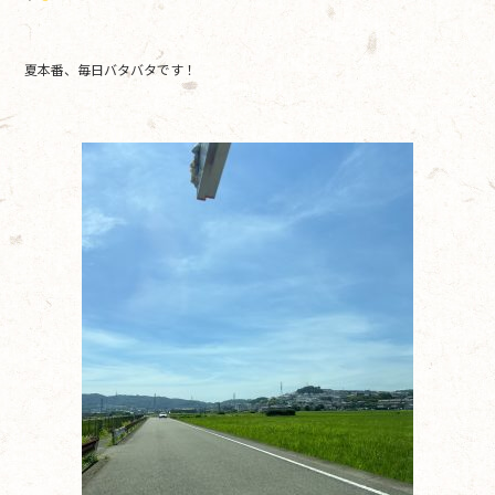
o
o
夏本番、毎日バタバタです！
k