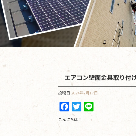
エアコン壁面金具取り付
投稿日
2024年7月17日
F
T
Li
a
w
n
こんにちは！
c
itt
e
e
er