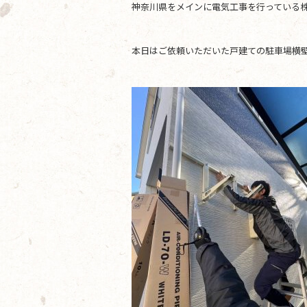
神奈川県をメインに電気工事を行っている株
b
o
本日はご依頼いただいた戸建ての駐車場横
o
k