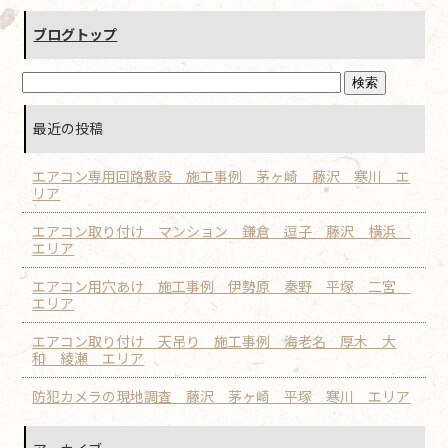
ブログトップ
最近の投稿
エアコン専用回路敷設 施工事例 茅ヶ崎 藤沢 寒川 エ
リア
エアコン取り付け マンション 鎌倉 逗子 藤沢 横浜
エリア
エアコン用穴あけ 施工事例 伊勢原 秦野 平塚 二宮
エリア
エアコン取り付け 天吊り 施工事例 海老名 厚木 大
和 綾瀬 エリア
防犯カメラの現地調査 藤沢 茅ヶ崎 平塚 寒川 エリア