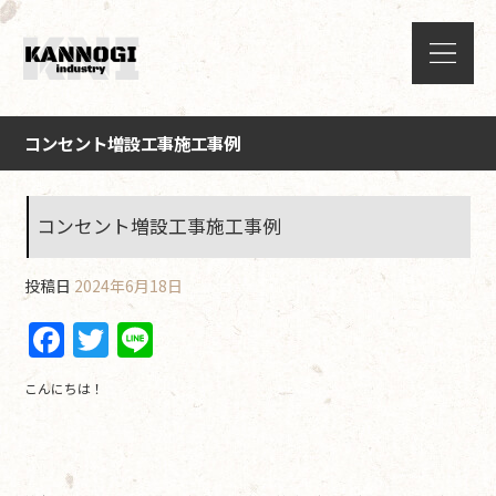
コンセント増設工事施工事例
コンセント増設工事施工事例
投稿日
2024年6月18日
F
T
Li
a
w
n
こんにちは！
c
itt
e
e
er
b