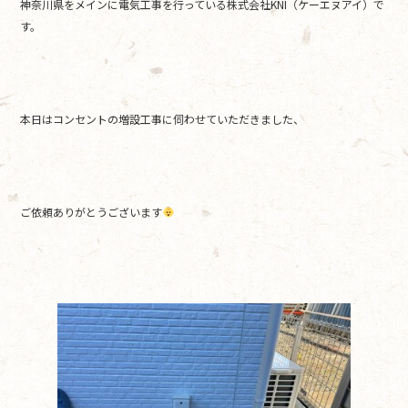
神奈川県をメインに電気工事を行っている株式会社KNI（ケーエヌアイ）で
o
す。
o
k
本日はコンセントの増設工事に伺わせていただきました、
ご依頼ありがとうございます