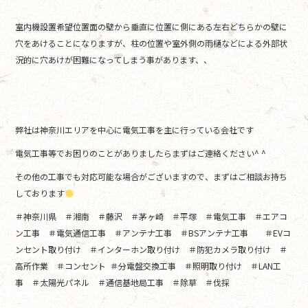
室内機設置希望位置面の壁から垂直に位置に側にある左右どちらかの壁に
穴をあけることになりますが、柱の位置や室外側の雨樋などによる外部状
況的に穴あけが困難になってしまう事があります、、
弊社は神奈川エリアを中心に電気工事を主に行っている会社です
電気工事等でお困りのことがありましたらまずはご連絡ください^ ^
その他の工事でも対応可能な場合がございますので、まずはご相談お持ち
しております
＃神奈川県 ＃湘南 ＃藤沢 ＃茅ヶ崎 ＃平塚 ＃電気工事 ＃エアコ
ン工事 ＃電気通信工事 ＃アンテナ工事 ＃BSアンテナ工事 ＃EVコ
ンセント取り付け ＃インターホン取り付け ＃防犯カメラ取り付け ＃
高所作業 ＃コンセント ＃分電盤交換工事 ＃照明取り付け ＃LAN工
事 ＃太陽光パネル ＃通信基地局工事 ＃除草 ＃伐採