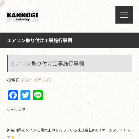
エアコン取り付け工事施行事例
エアコン取り付け工事施行事例
投稿日
2024年6月16日
F
T
Li
a
w
n
こんにちは！
c
itt
e
e
er
神奈川県をメインに電気工事を行っている株式会社KNI（ケーエヌアイ）で
b
す