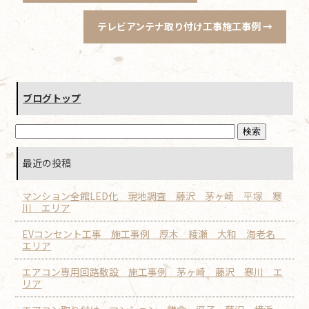
テレビアンテナ取り付け工事施工事例
→
ブログトップ
最近の投稿
マンション全館LED化 現地調査 藤沢 茅ヶ崎 平塚 寒
川 エリア
EVコンセント工事 施工事例 厚木 綾瀬 大和 海老名
エリア
エアコン専用回路敷設 施工事例 茅ヶ崎 藤沢 寒川 エ
リア