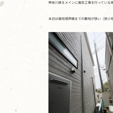
神奈川県をメインに電気工事を行っている株
b
o
本日は隣地境界線までの敷地が狭い（狭小
o
k