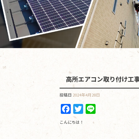
高所エアコン取り付け工
投稿日
2024年4月28日
F
T
Li
a
w
n
こんにちは！
c
itt
e
e
er