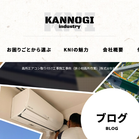
高所エアコン取り付け工事施工事例（狭小地高所作業）|株式会社KNI