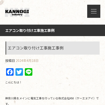
エアコン取り付け工事施工事例
エアコン取り付け工事施工事例
投稿日
2024年4月18日
F
T
Li
a
w
n
こんにちは！
c
itt
e
e
er
神奈川県をメインに電気工事を行っている株式会社KNI（ケーエヌアイ）で
b
す。