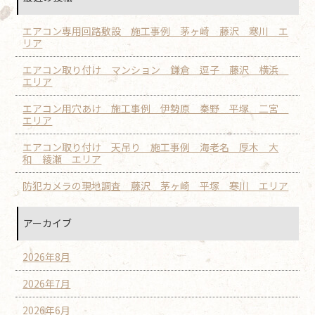
エアコン専用回路敷設 施工事例 茅ヶ崎 藤沢 寒川 エ
リア
エアコン取り付け マンション 鎌倉 逗子 藤沢 横浜
エリア
エアコン用穴あけ 施工事例 伊勢原 秦野 平塚 二宮
エリア
エアコン取り付け 天吊り 施工事例 海老名 厚木 大
和 綾瀬 エリア
防犯カメラの現地調査 藤沢 茅ヶ崎 平塚 寒川 エリア
アーカイブ
2026年8月
2026年7月
2026年6月