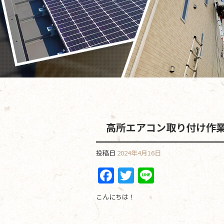
高所エアコン取り付け作
投稿日
2024年4月16日
F
T
Li
a
w
n
こんにちは！
c
itt
e
e
er