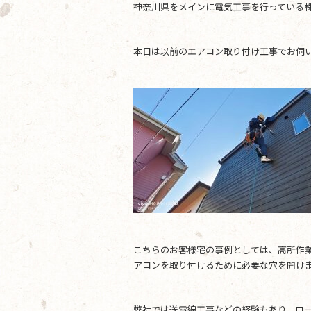
神奈川県をメインに電気工事を行っている株
b
o
本日は以前のエアコン取り付け工事でお伺
o
k
こちらのお客様宅の事例としては、高所作
アコンを取り付けるために必要な穴を開け
弊社では送電線工事などの経験もあり、ロ