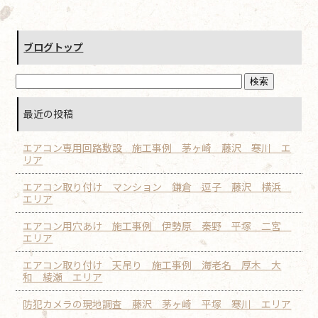
ブログトップ
最近の投稿
エアコン専用回路敷設 施工事例 茅ヶ崎 藤沢 寒川 エ
リア
エアコン取り付け マンション 鎌倉 逗子 藤沢 横浜
エリア
エアコン用穴あけ 施工事例 伊勢原 秦野 平塚 二宮
エリア
エアコン取り付け 天吊り 施工事例 海老名 厚木 大
和 綾瀬 エリア
防犯カメラの現地調査 藤沢 茅ヶ崎 平塚 寒川 エリア