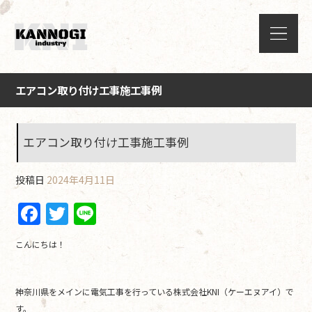
エアコン取り付け工事施工事例
エアコン取り付け工事施工事例
投稿日
2024年4月11日
F
T
Li
a
w
n
こんにちは！
c
itt
e
e
er
神奈川県をメインに電気工事を行っている株式会社KNI（ケーエヌアイ）で
b
す。