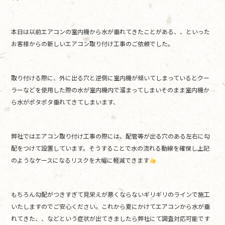
o
o
本日は以前エアコンの室内機から水が垂れてきたことがある、、といった
k
お客様からの新しいエアコン取り付け工事のご依頼でした。
取り付ける際に、外に出る穴と逆側に室内機が傾いてしまっているとクー
ラーなどを使用した際の水が室内機内で溜まってしまいそのまま室内機か
ら水がポタポタ垂れてきてしまいます、
弊社ではエアコン取り付け工事の際には、配管等が出る穴のある左右に勾
配をつけて設置しています。そうすることで水の流れる動線を確保し上記
のようなケースになるリスクを大幅に軽減できます
もちろん勾配がつきすぎて見栄えが悪くならないギリギリのラインで施工
いたしますのでご安心ください。これから夏にかけてエアコンから水が垂
れてきた、、などという症状が出てきましたら弊社にて調査対応可能です